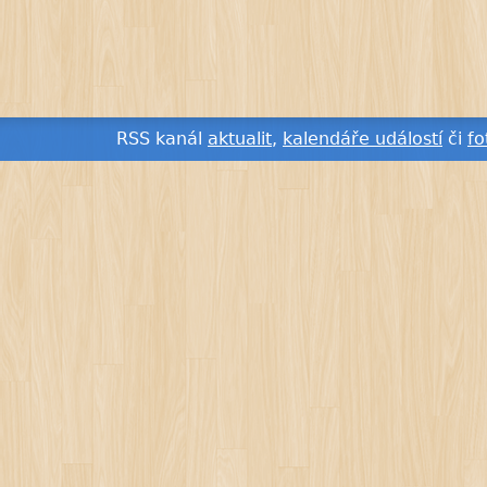
RSS kanál
aktualit
,
kalendáře událostí
či
fo