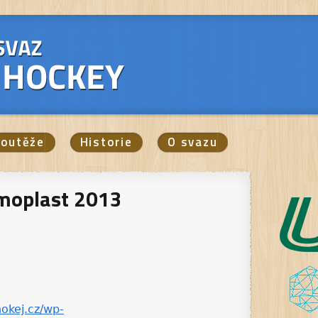
outěže
Historie
O svazu
moplast 2013
okej.cz/wp-