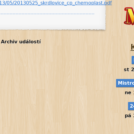
013/05/20130525_skrdlovice_cp_chemoplast.pdf
Archiv událostí
st 
Mistr
ne 
2
pá 