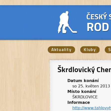
Aktuality
Kluby
S
Škrdlovický Che
Datum konání
so 25. květen 2013
Místo konání
ŠKRDLOVICE
Informace
http://www.tahlovyh