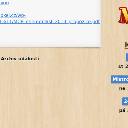
avou
okej.cz/wp-
013/11/MCR_chemoplast_2013_propozice.pdf
Archiv událostí
st 
Mistr
ne 
2
pá 