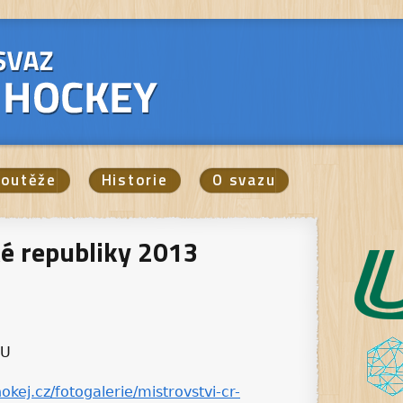
outěže
Historie
O svazu
ké republiky 2013
OU
okej.cz/fotogalerie/mistrovstvi-cr-