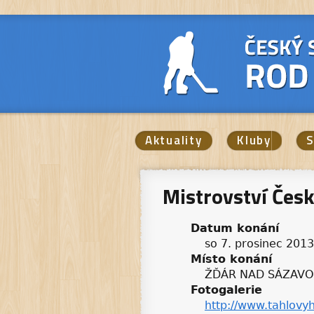
Aktuality
Kluby
S
Mistrovství Čes
Datum konání
so 7. prosinec 2013
Místo konání
ŽĎÁR NAD SÁZAV
Fotogalerie
http://www.tahlovyh