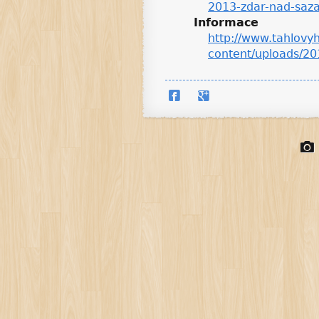
2013-zdar-nad-saz
Informace
http://www.tahlovyh
content/uploads/2