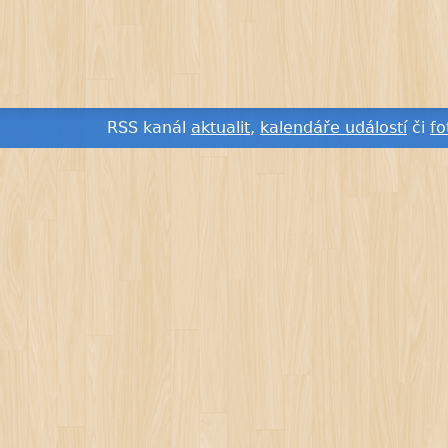
RSS kanál
aktualit
,
kalendáře událostí
či
fo