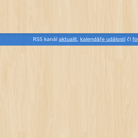
RSS kanál
aktualit
,
kalendáře událostí
či
fo