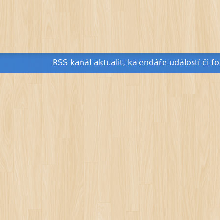
RSS kanál
aktualit
,
kalendáře událostí
či
fo