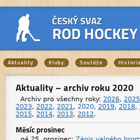
Aktuality
Kluby
Soutěže
Histori
Aktuality – archiv roku 2020
Archiv pro všechny roky:
2026
,
2025
2023
,
2022
,
2021
,
2020
,
2019
,
2018
,
2015
,
2014
,
2013
,
2012
.
Měsíc prosinec
pá 25. prosinec
:
Zápis valného hro