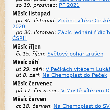
so 19. prosinec
:
PF 2021
Měsíc listopad
po 30. listopad
:
Známe vítěze České
2020
po 30. listopad
:
Zápis jednání řídící
ČSRH
Měsíc říjen
čt 15. říjen
:
Světový pohár zrušen
Měsíc září
út 29. září
:
V Pečkách vítězem Lukáš
út 8. září
:
Na Chemoplast do Peček
Měsíc červenec
pá 17. červenec
:
V Mostě vítězem D
Měsíc červen
čt 18. červen
:
Na Chemoplast do SV