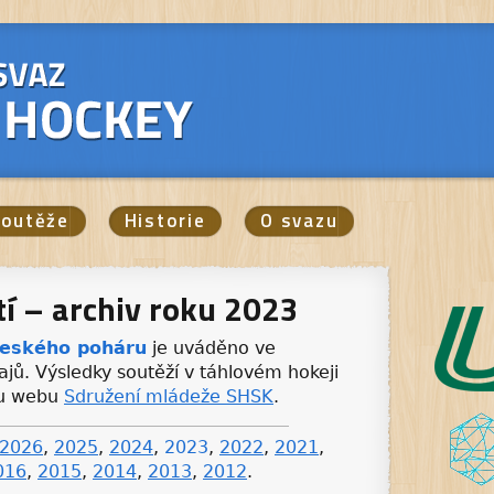
outěže
Historie
O svazu
tí – archiv roku 2023
eského poháru
je uváděno ve
ajů. Výsledky soutěží v táhlovém hokeji
vu webu
Sdružení mládeže SHSK
.
2026
,
2025
,
2024
,
2023
,
2022
,
2021
,
016
,
2015
,
2014
,
2013
,
2012
.