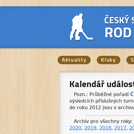
Aktuality
Kluby
S
Kalendář událos
Pozn.: Průběžné pořadí
Č
výsledcích příslušných turn
do roku 2012 jsou v archi
Archiv pro všechny roky:
2020
,
2019
,
2018
,
2017
,
2