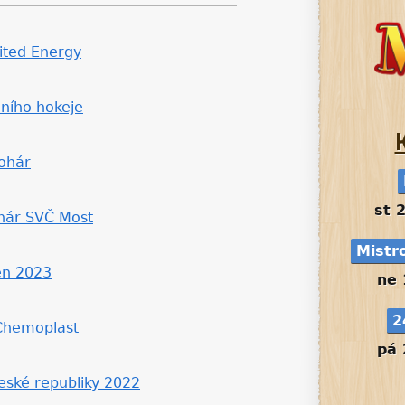
ited Energy
lního hokeje
ohár
st 
ohár SVČ Most
Mistr
en 2023
ne 
2
 Chemoplast
pá 
České republiky 2022