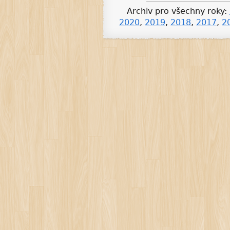
Archiv pro všechny roky:
2020
,
2019
,
2018
,
2017
,
2