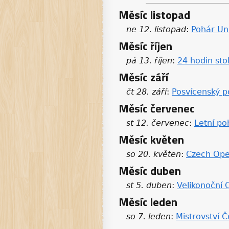
Měsíc listopad
ne 12. listopad
:
Pohár Un
Měsíc říjen
pá 13. říjen
:
24 hodin sto
Měsíc září
čt 28. září
:
Posvícenský p
Měsíc červenec
st 12. červenec
:
Letní p
Měsíc květen
so 20. květen
:
Czech Op
Měsíc duben
st 5. duben
:
Velikonoční
Měsíc leden
so 7. leden
:
Mistrovství 